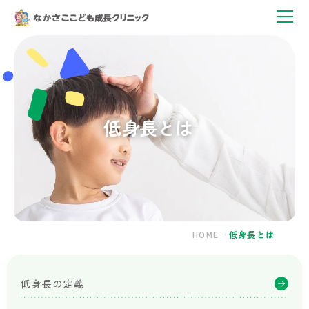
低
身
長
と
は
｜
神
低身長とは
戸
市
灘
区・
六
甲
道
駅
HOME
低身長とは
の
小
児
低身長の定義
科
｜