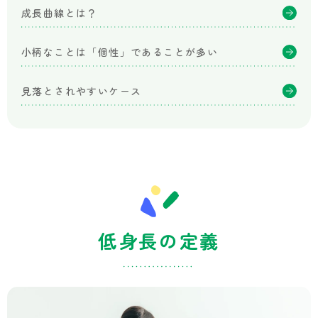
な
成長曲線とは？
か
さ
こ
小柄なことは「個性」であることが多い
こ
ど
見落とされやすいケース
も
成
長
ク
リ
ニ
ッ
ク
低身長の定義