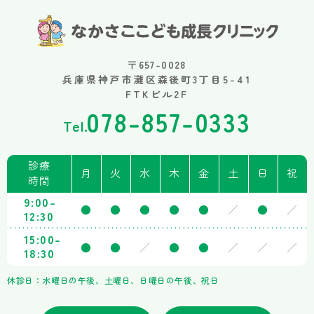
〒657-0028
兵庫県神戸市灘区森後町3丁目5-41
FTKビル2F
078-857-0333
Tel.
診療
月
火
水
木
金
土
日
祝
時間
9:00-
●
●
●
●
●
／
●
／
12:30
15:00-
●
●
／
●
●
／
／
／
18:30
休診日：水曜日の午後、土曜日、日曜日の午後、祝日