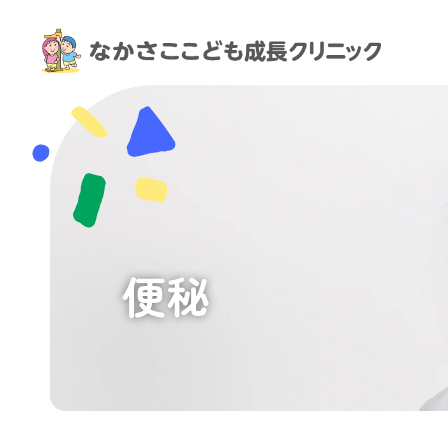
便
秘
｜
神
戸
市
灘
区・
六
甲
道
便秘
駅
の
小
児
科
｜
な