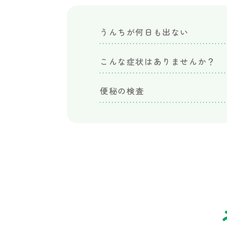
か
さ
こ
うんちが何日も出ない
こ
ど
こんな症状はありませんか？
も
成
便秘の検査
長
ク
リ
ニ
ッ
ク