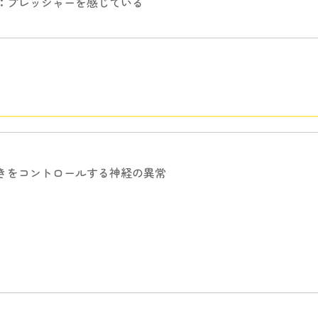
：
プレッシャーを感じている
きをコントロールする神経の異常