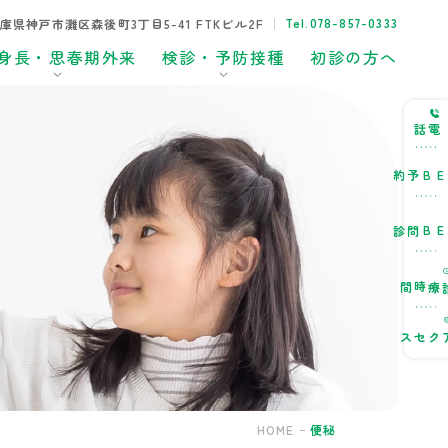
Tel.078-857-0333
8兵庫県神戸市灘区森後町3丁目5-41 FTKビル2F
身長・思春期外来
検診・予防接種
初診の方へ
電話
WEB予約
WEB問診
診療時間
アクセス
HOME
便秘