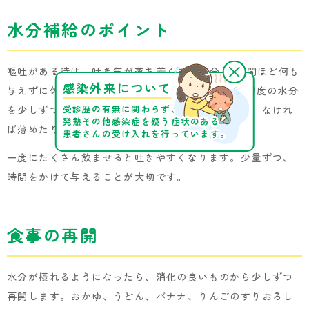
水分補給のポイント
嘔吐がある時は、吐き気が落ち着くまで30分～1時間ほど何も
感染外来について
与えずに休ませてください。その後、スプーン1杯程度の水分
受診歴の有無に関わらず、
を少しずつ与えます。経口補水液が適していますが、なけれ
発熱その他感染症を疑う症状のある
ば薄めたりんごジュースやお茶でも構いません。
患者さんの受け入れを行っています。
一度にたくさん飲ませると吐きやすくなります。少量ずつ、
時間をかけて与えることが大切です。
食事の再開
水分が摂れるようになったら、消化の良いものから少しずつ
再開します。おかゆ、うどん、バナナ、りんごのすりおろし