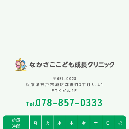
〒657-0028
兵庫県神戸市灘区森後町3丁目5-41
FTKビル2F
078-857-0333
Tel.
診療
月
火
水
木
金
土
日
祝
時間