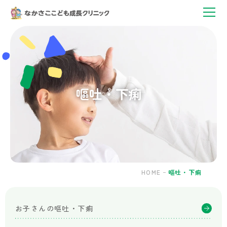
嘔
吐・
下
痢
｜
神
戸
嘔吐・下痢
市
灘
区・
六
甲
道
駅
の
HOME
嘔吐・下痢
小
児
科
お子さんの嘔吐・下痢
｜
な