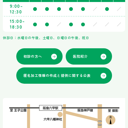
9:00-
●
●
●
●
●
／
●
／
12:30
15:00-
●
●
／
●
●
／
／
／
18:30
休診日：水曜日の午後、土曜日、日曜日の午後、祝日
初診の方へ
医院紹介
匿名加工情報の作成と提供に関する公表