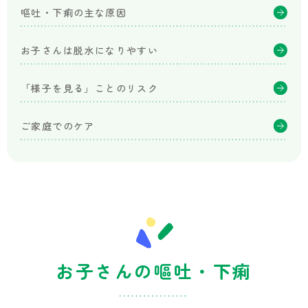
か
嘔吐・下痢の主な原因
さ
こ
こ
お子さんは脱水になりやすい
ど
も
「様子を見る」ことのリスク
成
長
ク
ご家庭でのケア
リ
ニ
ッ
ク
お子さんの嘔吐・下痢