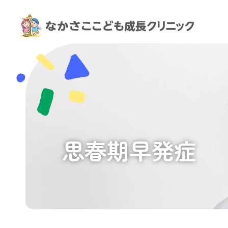
思
春
期
早
発
症
｜
神
戸
市
灘
思春期早発症
区・
六
甲
道
駅
の
小