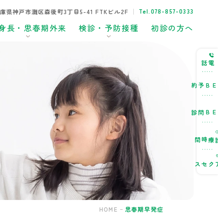
Tel.078-857-0333
8兵庫県神戸市灘区森後町3丁目5-41 FTKビル2F
身長・思春期外来
検診・予防接種
初診の方へ
電話
WEB予約
WEB問診
診療時間
アクセス
HOME
思春期早発症