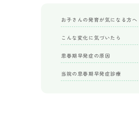
児
科
｜
お子さんの発育が気になる方へ
な
か
こんな変化に気づいたら
さ
こ
思春期早発症の原因
こ
ど
も
当院の思春期早発症診療
成
長
ク
リ
ニ
ッ
ク