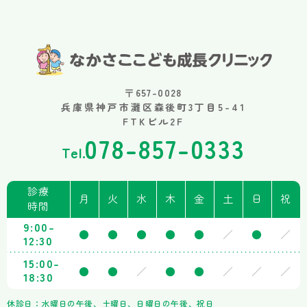
〒657-0028
兵庫県神戸市灘区森後町3丁目5-41
FTKビル2F
078-857-0333
Tel.
診療
月
火
水
木
金
土
日
祝
時間
9:00-
●
●
●
●
●
／
●
／
12:30
15:00-
●
●
／
●
●
／
／
／
18:30
休診日：水曜日の午後、土曜日、日曜日の午後、祝日