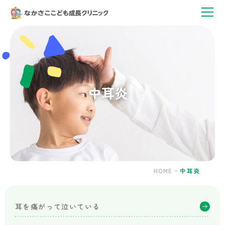
中
耳
炎
｜
神
戸
市
中耳炎
灘
区・
六
甲
道
駅
の
小
HOME
中耳炎
児
科
｜
耳を痛がって泣いている
な
か