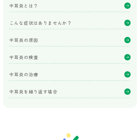
さ
中耳炎とは？
こ
こ
ど
こんな症状はありませんか？
も
成
中耳炎の原因
長
ク
リ
中耳炎の検査
ニ
ッ
中耳炎の治療
ク
中耳炎を繰り返す場合