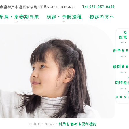
Tel.078-857-0333
8兵庫県神戸市灘区森後町3丁目5-41 FTKビル2F
身長・思春期外来
検診・予防接種
初診の方へ
電話
WEB予約
WEB問診
診療時間
アクセス
HOME
News
利用を勧める便利機能