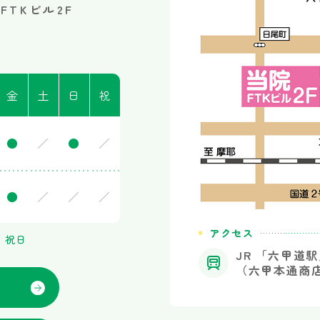
1
FTKビル2F
3
金
土
日
祝
●
／
●
／
●
／
／
／
アクセス
、祝日
JR 「六甲道
（六甲本通商