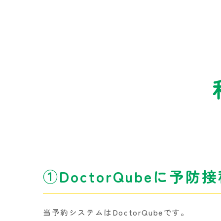
道
駅
の
小
児
科
｜
な
か
さ
こ
こ
ど
も
①DoctorQubeに予
成
長
ク
リ
当予約システムはDoctorQubeです。
ニ