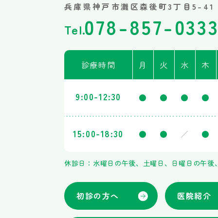
兵庫県神戸市灘区森後町3丁目5-4
078-857-033
Tel.
診療
時間
月
火
水
木
9:00-
12:30
●
●
●
●
15:00-
18:30
●
●
／
●
休診日：水曜日の午後、土曜日、日曜日の午後
初診の方へ
医院紹介