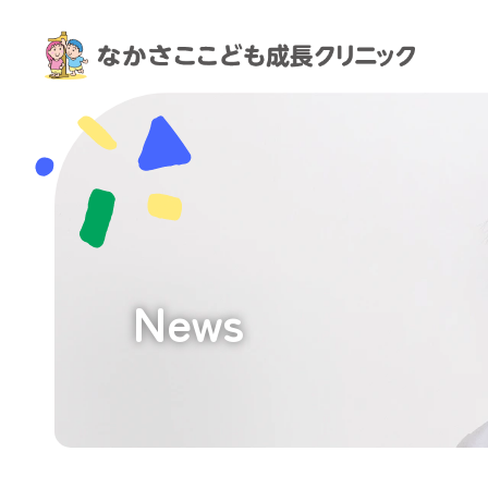
利
用
を
勧
め
る
便
利
機
能
｜
News
神
戸
市
灘
区・
六
甲